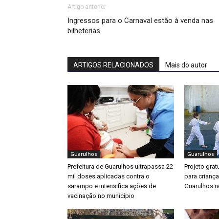
Artigo anterior
Ingressos para o Carnaval estão à venda nas
bilheterias
ARTIGOS RELACIONADOS
Mais do autor
Guarulhos
Guarulhos
Prefeitura de Guarulhos ultrapassa 22
Projeto gratu
mil doses aplicadas contra o
para crianç
sarampo e intensifica ações de
Guarulhos ne
vacinação no município