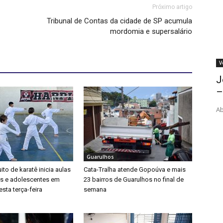
Próximo artigo
Tribunal de Contas da cidade de SP acumula
mordomia e supersalário
V
J
–
Ab
Guarulhos
ito de karatê inicia aulas
Cata-Tralha atende Gopoúva e mais
as e adolescentes em
23 bairros de Guarulhos no final de
sta terça-feira
semana