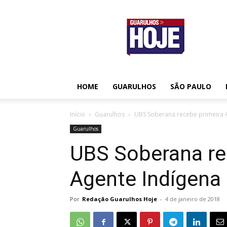
Guarulhos
Hoje
HOME
GUARULHOS
SÃO PAULO
Início
Guarulhos
UBS Soberana recebe primeira 
Guarulhos
UBS Soberana re
Agente Indígena
Por
Redação Guarulhos Hoje
-
4 de janeiro de 2018