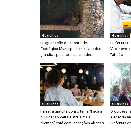
Guarulhos
Guarulhos
Programação de agosto do
Prefeitura d
Zoológico Municipal tem atividades
Vacimóvel a
gratuitas para todas as idades
Taboão
Guarulhos
Guarulhos
Palestra gratuita com o tema “Faça a
Orquídeas,
divulgação certa e atraia mais
a agenda am
clientes” está com inscrições abertas
Prefeitura d