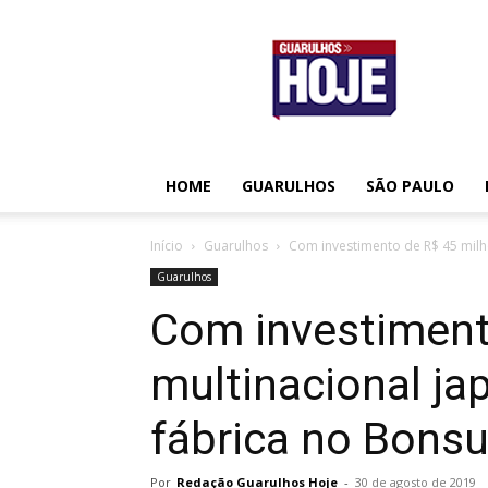
Guarulhos
Hoje
HOME
GUARULHOS
SÃO PAULO
Início
Guarulhos
Com investimento de R$ 45 milhõ
Guarulhos
Com investiment
multinacional ja
fábrica no Bons
Por
Redação Guarulhos Hoje
-
30 de agosto de 2019