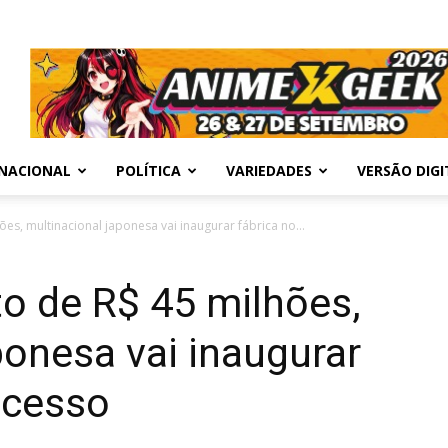
NACIONAL
POLÍTICA
VARIEDADES
VERSÃO DIGI
es, multinacional japonesa vai inaugurar fábrica no...
o de R$ 45 milhões,
ponesa vai inaugurar
ucesso