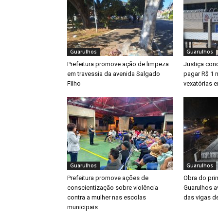
Guarulhos
Guarulhos
Prefeitura promove ação de limpeza
Justiça con
em travessia da avenida Salgado
pagar R$ 1 m
Filho
vexatórias 
Guarulhos
Guarulhos
Prefeitura promove ações de
Obra do prim
conscientização sobre violência
Guarulhos a
contra a mulher nas escolas
das vigas d
municipais