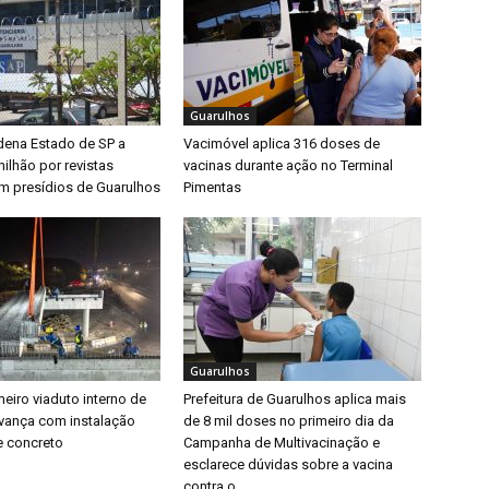
Guarulhos
dena Estado de SP a
Vacimóvel aplica 316 doses de
ilhão por revistas
vacinas durante ação no Terminal
em presídios de Guarulhos
Pimentas
Guarulhos
eiro viaduto interno de
Prefeitura de Guarulhos aplica mais
vança com instalação
de 8 mil doses no primeiro dia da
e concreto
Campanha de Multivacinação e
esclarece dúvidas sobre a vacina
contra o...