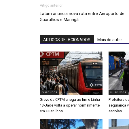
Artigo anterior
Latam anuncia nova rota entre Aeroporto de
Guarulhos e Maringá
ARTIGOS RELACIONADOS
Mais do autor
Guarulhos
Guarulhos
Greve da CPTM chega ao fim e Linha
Prefeitura d
13-Jade volta a operar normalmente
segurança v
em Guarulhos
escolas