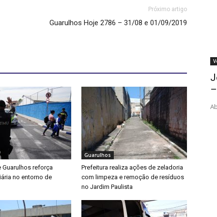
Próximo artigo
Guarulhos Hoje 2786 – 31/08 e 01/09/2019
V
J
–
Ab
Guarulhos
e Guarulhos reforça
Prefeitura realiza ações de zeladoria
iária no entorno de
com limpeza e remoção de resíduos
no Jardim Paulista