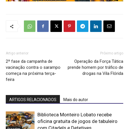
Artigo anterior
Próximo artigo
2ª fase da campanha de
Operação da Força Tática
vacinação contra o sarampo
prende homem por tráfico de
começa na próxima terça-
drogas na Vila Flórida
feira
ARTIGOS RELACIONADOS
Mais do autor
Biblioteca Monteiro Lobato recebe
oficina gratuita de jogos de tabuleiro
com Citadels e Detetives
Esportes