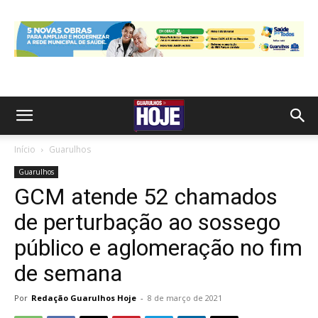
Início
Guarulhos
Guarulhos
GCM atende 52 chamados
de perturbação ao sossego
público e aglomeração no fim
de semana
Por
Redação Guarulhos Hoje
-
8 de março de 2021