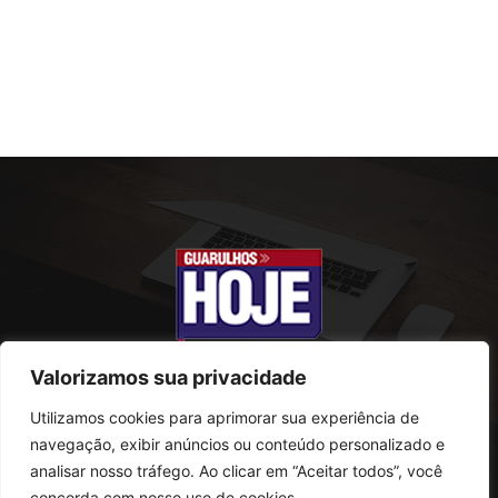
Valorizamos sua privacidade
Utilizamos cookies para aprimorar sua experiência de
SOBRE NÓS
navegação, exibir anúncios ou conteúdo personalizado e
analisar nosso tráfego. Ao clicar em “Aceitar todos”, você
Rua Conselheiro Antonio Prado, 121
concorda com nosso uso de cookies.