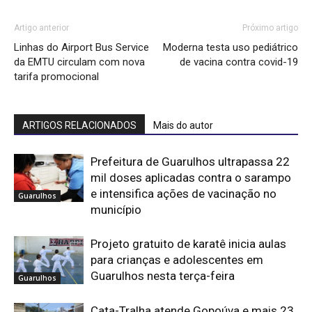
Artigo anterior
Próximo artigo
Linhas do Airport Bus Service
Moderna testa uso pediátrico
da EMTU circulam com nova
de vacina contra covid-19
tarifa promocional
ARTIGOS RELACIONADOS
Mais do autor
Prefeitura de Guarulhos ultrapassa 22
mil doses aplicadas contra o sarampo
e intensifica ações de vacinação no
Guarulhos
município
Projeto gratuito de karatê inicia aulas
para crianças e adolescentes em
Guarulhos nesta terça-feira
Guarulhos
Cata-Tralha atende Gopoúva e mais 23