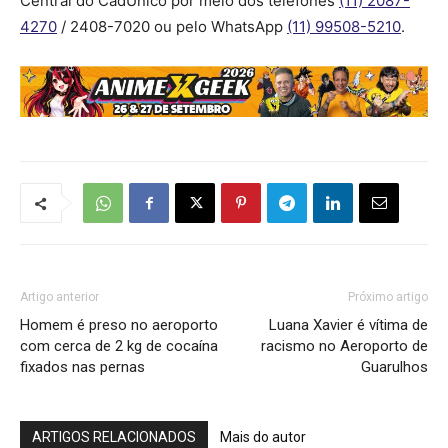
Central do CadÚnico por meio dos telefones
(11) 2087-
4270
/ 2408-7020 ou pelo WhatsApp
(11) 99508-5210
.
Artigo anterior
Próximo artigo
Homem é preso no aeroporto
Luana Xavier é vítima de
com cerca de 2 kg de cocaína
racismo no Aeroporto de
fixados nas pernas
Guarulhos
ARTIGOS RELACIONADOS
Mais do autor