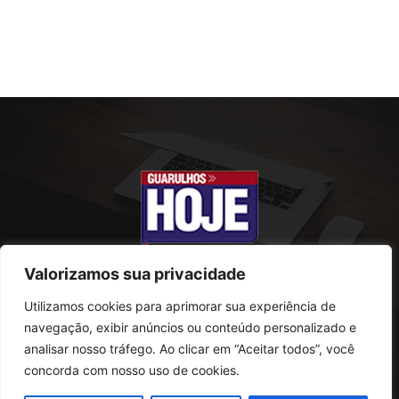
Valorizamos sua privacidade
Utilizamos cookies para aprimorar sua experiência de
SOBRE NÓS
navegação, exibir anúncios ou conteúdo personalizado e
analisar nosso tráfego. Ao clicar em “Aceitar todos”, você
Rua Conselheiro Antonio Prado, 121
concorda com nosso uso de cookies.
Vila Progresso - Guarulhos