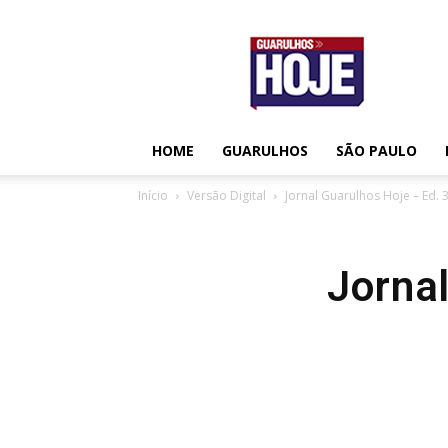
Guarulhos
Hoje
HOME
GUARULHOS
SÃO PAULO
Início
Versão Digital
Jornal Guarulhos Hoje – Ed. 
Jorna