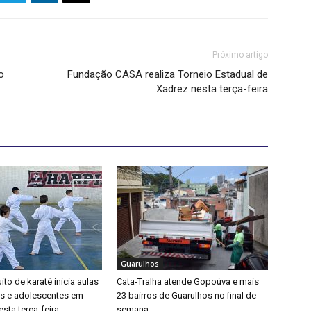
Próximo artigo
o
Fundação CASA realiza Torneio Estadual de
Xadrez nesta terça-feira
Guarulhos
ito de karatê inicia aulas
Cata-Tralha atende Gopoúva e mais
as e adolescentes em
23 bairros de Guarulhos no final de
sta terça-feira
semana