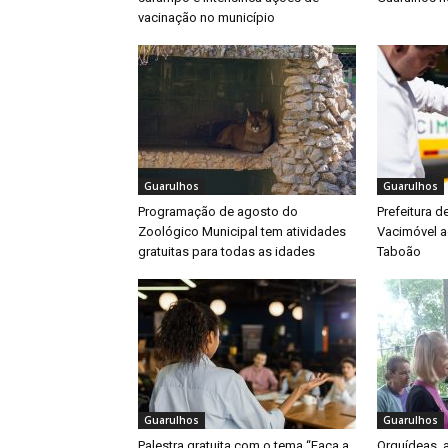
vacinação no município
Guarulhos
Guarulhos
Programação de agosto do
Prefeitura d
Zoológico Municipal tem atividades
Vacimóvel a
gratuitas para todas as idades
Taboão
Guarulhos
Guarulhos
Palestra gratuita com o tema “Faça a
Orquídeas,