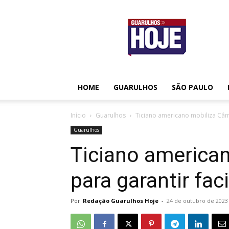
Guarulhos
Hoje
HOME
GUARULHOS
SÃO PAULO
Início
Guarulhos
Ticiano americano mobiliza Câma
Guarulhos
Ticiano america
para garantir fac
Por
Redação Guarulhos Hoje
-
24 de outubro de 2023