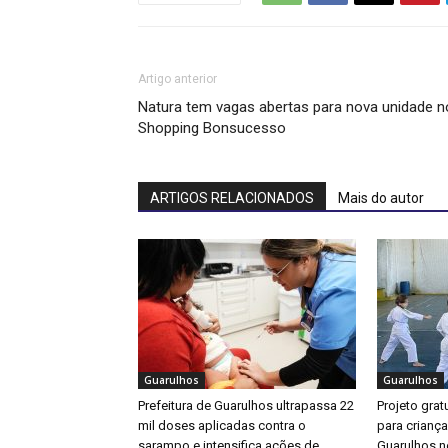
Artigo anterior
Natura tem vagas abertas para nova unidade n
Shopping Bonsucesso
ARTIGOS RELACIONADOS
Mais do autor
Guarulhos
Guarulhos
Prefeitura de Guarulhos ultrapassa 22
Projeto gratu
mil doses aplicadas contra o
para crianç
sarampo e intensifica ações de
Guarulhos ne