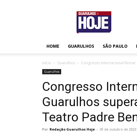
Guarulhos
Hoje
HOME
GUARULHOS
SÃO PAULO
Início
Guarulhos
Congresso Internacional Remar 
Guarulhos
Congresso Intern
Guarulhos super
Teatro Padre Be
Por
Redação Guarulhos Hoje
-
30 de outubro de 2023