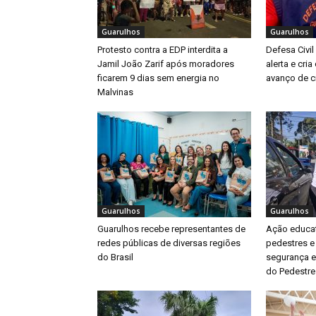
Guarulhos
Guarulhos
Protesto contra a EDP interdita a
Defesa Civil
Jamil João Zarif após moradores
alerta e cri
ficarem 9 dias sem energia no
avanço de ci
Malvinas
Guarulhos
Guarulhos
Guarulhos recebe representantes de
Ação educat
redes públicas de diversas regiões
pedestres e
do Brasil
segurança e
do Pedestre