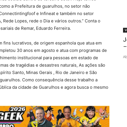
omo a Prefeitura de guarulhos, no setor não
onnectintingfoof e Infineat e também no setor
, Rede Lopes, rede o Dia e vários outros.” Conta o
ariais de Remar, Eduardo Ferreira.
V
J
m fins lucrativos, de origem espanhola que atua em
–
ompletou 30 anos em agosto e atua com programas de
Ab
himento institucional para pessoas em estado de
timas de tragédias e desastres naturais, As ações são
írito Santo, Minas Gerais , Rio de Janeiro e São
m guarulhos. Como consequência desse trabalho a
ública da cidade de Guarulhos e agora busca o mesmo