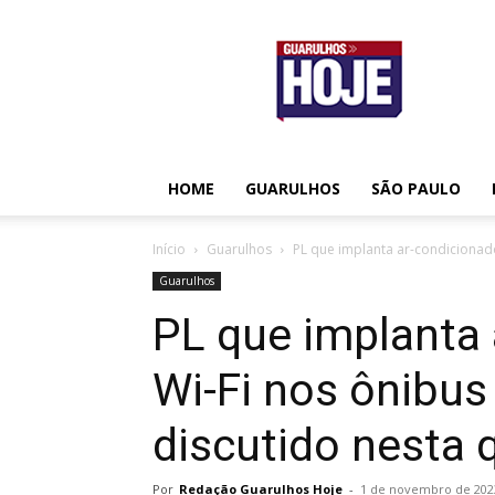
Guarulhos
Hoje
HOME
GUARULHOS
SÃO PAULO
Início
Guarulhos
PL que implanta ar-condicionado
Guarulhos
PL que implanta 
Wi-Fi nos ônibus
discutido nesta q
Por
Redação Guarulhos Hoje
-
1 de novembro de 202