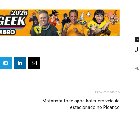
V
J
–
Ab
Próximo artigo
Motorista foge após bater em veículo
estacionado no Picanço