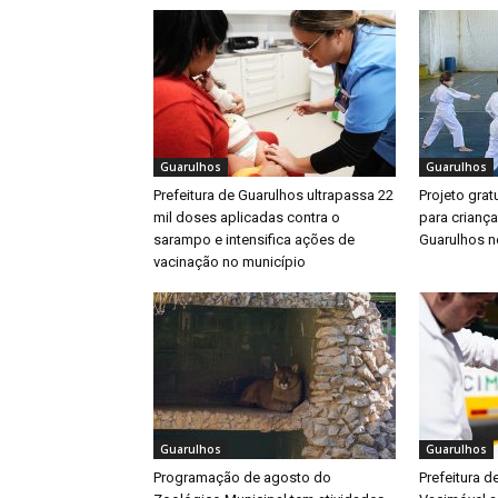
Guarulhos
Guarulhos
Prefeitura de Guarulhos ultrapassa 22
Projeto gratu
mil doses aplicadas contra o
para crianç
sarampo e intensifica ações de
Guarulhos ne
vacinação no município
Guarulhos
Guarulhos
Programação de agosto do
Prefeitura d