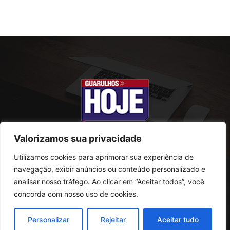
Valorizamos sua privacidade
Utilizamos cookies para aprimorar sua experiência de
SOBRE NÓS
navegação, exibir anúncios ou conteúdo personalizado e
analisar nosso tráfego. Ao clicar em “Aceitar todos”, você
Rua Conselheiro Antonio Prado, 121
concorda com nosso uso de cookies.
Vila Progresso - Guarulhos
CEP: 07095-180
Personalizar
Rejeitar
Aceitar tudo
Telefone: (11) 2823-0800