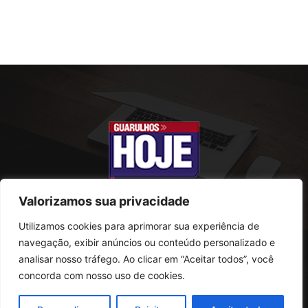
Valorizamos sua privacidade
Utilizamos cookies para aprimorar sua experiência de
SOBRE NÓS
navegação, exibir anúncios ou conteúdo personalizado e
analisar nosso tráfego. Ao clicar em “Aceitar todos”, você
Rua Conselheiro Antonio Prado, 121
concorda com nosso uso de cookies.
Vila Progresso - Guarulhos
CEP: 07095-180