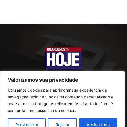
Valorizamos sua privacidade
Utilizamos cookies para aprimorar sua experiência de
SOBRE NÓS
navegação, exibir anúncios ou conteúdo personalizado e
analisar nosso tráfego. Ao clicar em “Aceitar todos”, você
Rua Conselheiro Antonio Prado, 121
concorda com nosso uso de cookies.
Vila Progresso - Guarulhos
CEP: 07095-180
Personalizar
Rejeitar
Aceitar tudo