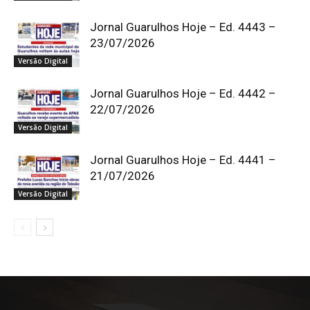
Jornal Guarulhos Hoje – Ed. 4443 –
23/07/2026
Versão Digital
Jornal Guarulhos Hoje – Ed. 4442 –
22/07/2026
Versão Digital
Jornal Guarulhos Hoje – Ed. 4441 –
21/07/2026
Versão Digital