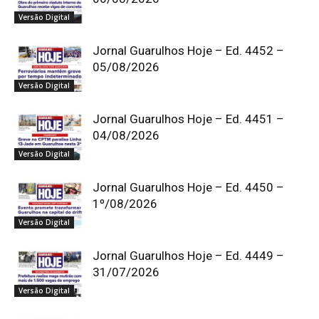
Versão Digital
Jornal Guarulhos Hoje – Ed. 4452 –
05/08/2026
Versão Digital
Jornal Guarulhos Hoje – Ed. 4451 –
04/08/2026
Versão Digital
Jornal Guarulhos Hoje – Ed. 4450 –
1º/08/2026
Versão Digital
Jornal Guarulhos Hoje – Ed. 4449 –
31/07/2026
Versão Digital