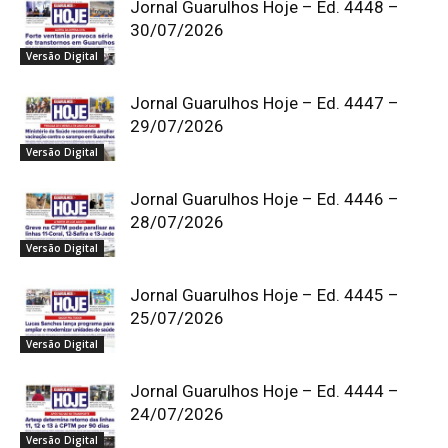
Jornal Guarulhos Hoje – Ed. 4448 –
30/07/2026
Versão Digital
Jornal Guarulhos Hoje – Ed. 4447 –
29/07/2026
Versão Digital
Jornal Guarulhos Hoje – Ed. 4446 –
28/07/2026
Versão Digital
Jornal Guarulhos Hoje – Ed. 4445 –
25/07/2026
Versão Digital
Jornal Guarulhos Hoje – Ed. 4444 –
24/07/2026
Versão Digital