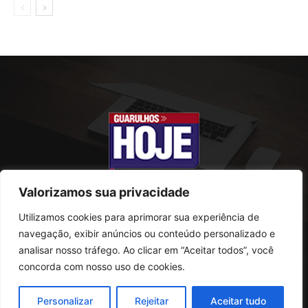
Valorizamos sua privacidade
Utilizamos cookies para aprimorar sua experiência de
SOBRE NÓS
navegação, exibir anúncios ou conteúdo personalizado e
analisar nosso tráfego. Ao clicar em “Aceitar todos”, você
Rua Conselheiro Antonio Prado, 121
concorda com nosso uso de cookies.
Vila Progresso - Guarulhos
CEP: 07095-180
Personalizar
Rejeitar
Aceitar tudo