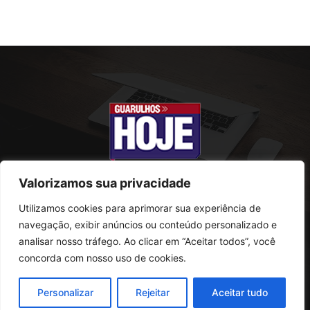
Valorizamos sua privacidade
Utilizamos cookies para aprimorar sua experiência de
SOBRE NÓS
navegação, exibir anúncios ou conteúdo personalizado e
analisar nosso tráfego. Ao clicar em “Aceitar todos”, você
Rua Conselheiro Antonio Prado, 121
concorda com nosso uso de cookies.
Vila Progresso - Guarulhos
CEP: 07095-180
Personalizar
Rejeitar
Aceitar tudo
Telefone: (11) 2823-0800