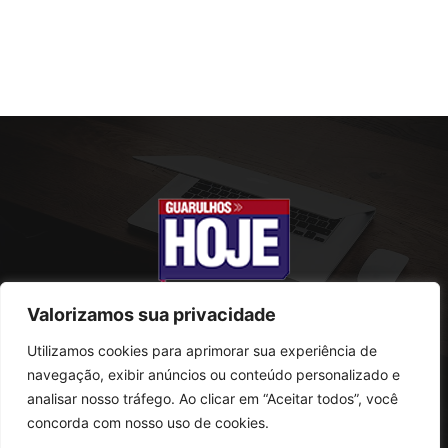
Valorizamos sua privacidade
Utilizamos cookies para aprimorar sua experiência de
SOBRE NÓS
navegação, exibir anúncios ou conteúdo personalizado e
analisar nosso tráfego. Ao clicar em “Aceitar todos”, você
Rua Conselheiro Antonio Prado, 121
concorda com nosso uso de cookies.
Vila Progresso - Guarulhos