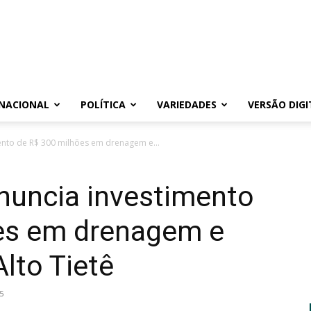
NACIONAL
POLÍTICA
VARIEDADES
VERSÃO DIGI
ento de R$ 300 milhões em drenagem e...
nuncia investimento
es em drenagem e
lto Tietê
5