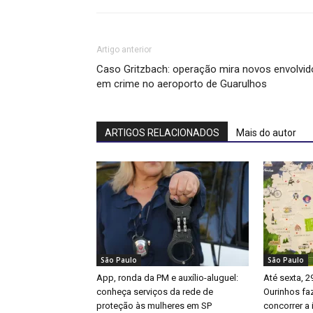
Artigo anterior
Caso Gritzbach: operação mira novos envolvid
em crime no aeroporto de Guarulhos
ARTIGOS RELACIONADOS
Mais do autor
São Paulo
São Paulo
App, ronda da PM e auxílio-aluguel:
Até sexta, 2
conheça serviços da rede de
Ourinhos fa
proteção às mulheres em SP
concorrer a 