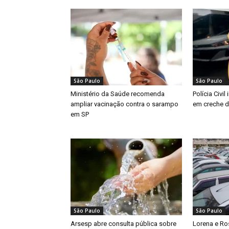
São Paulo
São Paulo
Ministério da Saúde recomenda
Polícia Civi
ampliar vacinação contra o sarampo
em creche d
em SP
São Paulo
São Paulo
Arsesp abre consulta pública sobre
Lorena e Ros