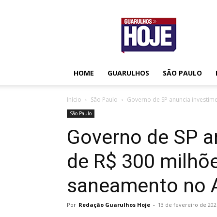
Guarulhos
Hoje
HOME
GUARULHOS
SÃO PAULO
Início
São Paulo
Governo de SP anuncia investim
São Paulo
Governo de SP a
de R$ 300 milhõ
saneamento no A
Por
Redação Guarulhos Hoje
-
13 de fevereiro de 202