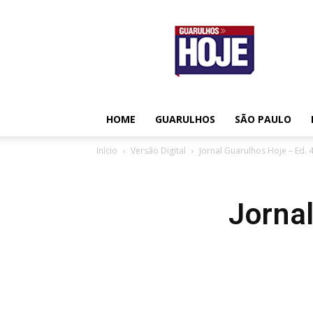
Guarulhos
Hoje
HOME
GUARULHOS
SÃO PAULO
Início
Versão Digital
Jornal Guarulhos Hoje – Ed. 
Jorna