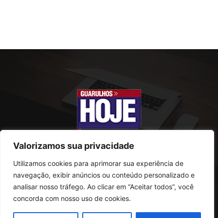
Valorizamos sua privacidade
Utilizamos cookies para aprimorar sua experiência de
SOBRE NÓS
navegação, exibir anúncios ou conteúdo personalizado e
analisar nosso tráfego. Ao clicar em “Aceitar todos”, você
Rua Conselheiro Antonio Prado, 121
concorda com nosso uso de cookies.
Vila Progresso - Guarulhos