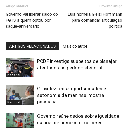
Artigo anterior
Próximo artigo
Governo vai liberar saldo do
Lula nomeia Gleisi Hoffmann
FGTS a quem optou por
para comandar articulação
saque-aniversário
política
ARTIGOS RELACIONADOS
Mais do autor
PCDF investiga suspeitos de planejar
atentados no período eleitoral
Nacional
Gravidez reduz oportunidades e
autonomia de meninas, mostra
pesquisa
Nacional
Governo reúne dados sobre igualdade
salarial de homens e mulheres