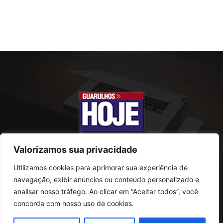
Valorizamos sua privacidade
Utilizamos cookies para aprimorar sua experiência de
SOBRE NÓS
navegação, exibir anúncios ou conteúdo personalizado e
analisar nosso tráfego. Ao clicar em “Aceitar todos”, você
Rua Conselheiro Antonio Prado, 121
concorda com nosso uso de cookies.
Vila Progresso - Guarulhos