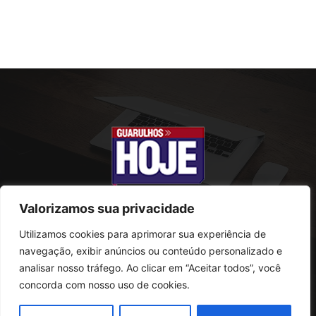
Valorizamos sua privacidade
Utilizamos cookies para aprimorar sua experiência de
SOBRE NÓS
navegação, exibir anúncios ou conteúdo personalizado e
analisar nosso tráfego. Ao clicar em “Aceitar todos”, você
Rua Conselheiro Antonio Prado, 121
concorda com nosso uso de cookies.
Vila Progresso - Guarulhos
CEP: 07095-180