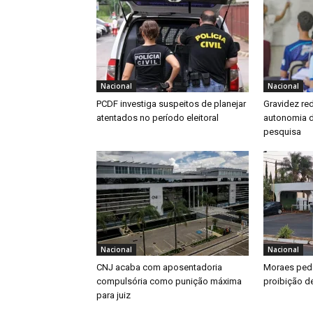
Nacional
Nacional
PCDF investiga suspeitos de planejar
Gravidez re
atentados no período eleitoral
autonomia d
pesquisa
Nacional
Nacional
CNJ acaba com aposentadoria
Moraes pede
compulsória como punição máxima
proibição de
para juiz