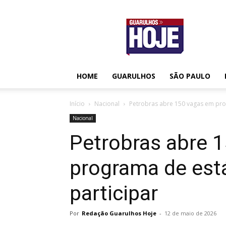
Guarulhos
Hoje
HOME
GUARULHOS
SÃO PAULO
Início
Nacional
Petrobras abre 150 vagas em pro
Nacional
Petrobras abre 
programa de est
participar
Por
Redação Guarulhos Hoje
-
12 de maio de 2026