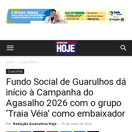
Início
Guarulhos
Guarulhos
Fundo Social de Guarulhos dá
início à Campanha do
Agasalho 2026 com o grupo
‘Traia Véia’ como embaixador
Por
Redação Guarulhos Hoje
-
19 de maio de 2026