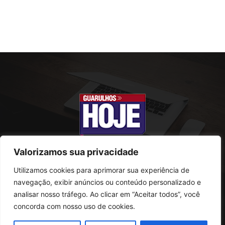
Valorizamos sua privacidade
Utilizamos cookies para aprimorar sua experiência de
SOBRE NÓS
navegação, exibir anúncios ou conteúdo personalizado e
analisar nosso tráfego. Ao clicar em “Aceitar todos”, você
Rua Conselheiro Antonio Prado, 121
concorda com nosso uso de cookies.
Vila Progresso - Guarulhos