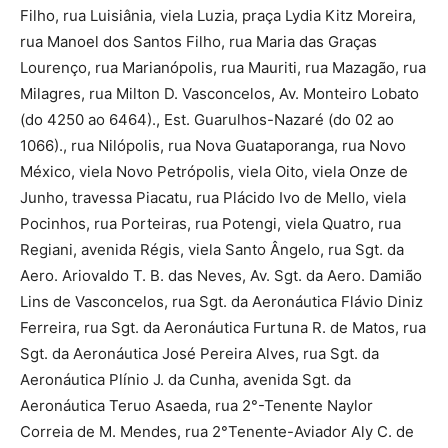
Filho, rua Luisiânia, viela Luzia, praça Lydia Kitz Moreira,
rua Manoel dos Santos Filho, rua Maria das Graças
Lourenço, rua Marianópolis, rua Mauriti, rua Mazagão, rua
Milagres, rua Milton D. Vasconcelos, Av. Monteiro Lobato
(do 4250 ao 6464)., Est. Guarulhos-Nazaré (do 02 ao
1066)., rua Nilópolis, rua Nova Guataporanga, rua Novo
México, viela Novo Petrópolis, viela Oito, viela Onze de
Junho, travessa Piacatu, rua Plácido Ivo de Mello, viela
Pocinhos, rua Porteiras, rua Potengi, viela Quatro, rua
Regiani, avenida Régis, viela Santo Ângelo, rua Sgt. da
Aero. Ariovaldo T. B. das Neves, Av. Sgt. da Aero. Damião
Lins de Vasconcelos, rua Sgt. da Aeronáutica Flávio Diniz
Ferreira, rua Sgt. da Aeronáutica Furtuna R. de Matos, rua
Sgt. da Aeronáutica José Pereira Alves, rua Sgt. da
Aeronáutica Plínio J. da Cunha, avenida Sgt. da
Aeronáutica Teruo Asaeda, rua 2°-Tenente Naylor
Correia de M. Mendes, rua 2°Tenente-Aviador Aly C. de