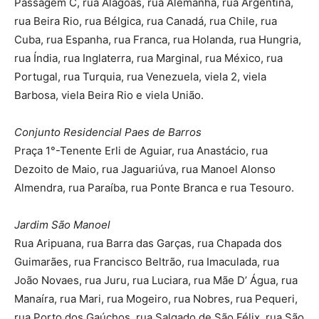
Passagem C, rua Alagoas, rua Alemanha, rua Argentina,
rua Beira Rio, rua Bélgica, rua Canadá, rua Chile, rua
Cuba, rua Espanha, rua Franca, rua Holanda, rua Hungria,
rua Índia, rua Inglaterra, rua Marginal, rua México, rua
Portugal, rua Turquia, rua Venezuela, viela 2, viela
Barbosa, viela Beira Rio e viela União.
Conjunto Residencial Paes de Barros
Praça 1°-Tenente Erli de Aguiar, rua Anastácio, rua
Dezoito de Maio, rua Jaguariúva, rua Manoel Alonso
Almendra, rua Paraíba, rua Ponte Branca e rua Tesouro.
Jardim São Manoel
Rua Aripuana, rua Barra das Garças, rua Chapada dos
Guimarães, rua Francisco Beltrão, rua Imaculada, rua
João Novaes, rua Juru, rua Luciara, rua Mãe D’ Água, rua
Manaíra, rua Mari, rua Mogeiro, rua Nobres, rua Pequeri,
rua Porto dos Gaúchos, rua Salgado de São Félix, rua São