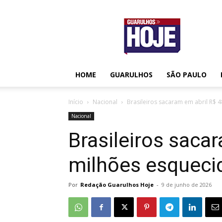
Guarulhos
Hoje
HOME
GUARULHOS
SÃO PAULO
Início
Nacional
Brasileiros sacaram em abril R$
Nacional
Brasileiros saca
milhões esquec
Por
Redação Guarulhos Hoje
-
9 de junho de 2026