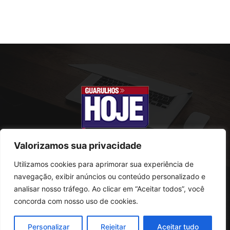
Valorizamos sua privacidade
Utilizamos cookies para aprimorar sua experiência de
SOBRE NÓS
navegação, exibir anúncios ou conteúdo personalizado e
analisar nosso tráfego. Ao clicar em “Aceitar todos”, você
Rua Conselheiro Antonio Prado, 121
concorda com nosso uso de cookies.
Vila Progresso - Guarulhos
CEP: 07095-180
Personalizar
Rejeitar
Aceitar tudo