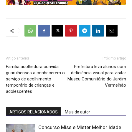
Artigo anterior
Próximo artigo
Família acolhedora convida
Prefeitura leva alunos com
guarulhenses a conhecerem o
deficiência visual para visitar
serviço de acolhimento
Museu Comunitário do Jardim
temporário de crianças e
Vermelhão
adolescentes
ARTIGOS RELACIONADOS
Mais do autor
Concurso Miss e Mister Melhor Idade