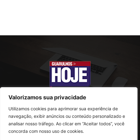
Valorizamos sua privacidade
Utilizamos cookies para aprimorar sua experiência de
SOBRE NÓS
navegação, exibir anúncios ou conteúdo personalizado e
analisar nosso tráfego. Ao clicar em “Aceitar todos”, você
Rua Conselheiro Antonio Prado, 121
concorda com nosso uso de cookies.
Vila Progresso - Guarulhos