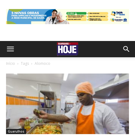
Início
Tags
Alomoco
Guarulhos