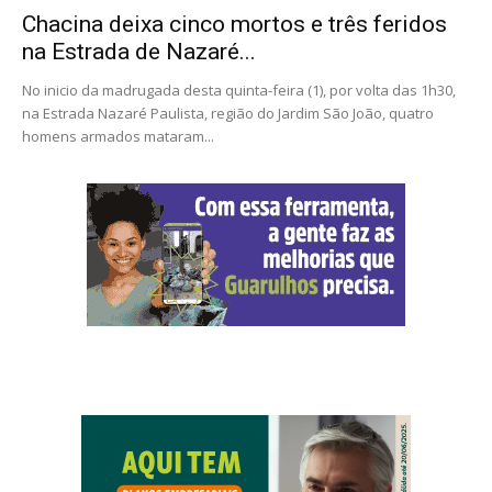
Chacina deixa cinco mortos e três feridos
na Estrada de Nazaré...
No inicio da madrugada desta quinta-feira (1), por volta das 1h30,
na Estrada Nazaré Paulista, região do Jardim São João, quatro
homens armados mataram...