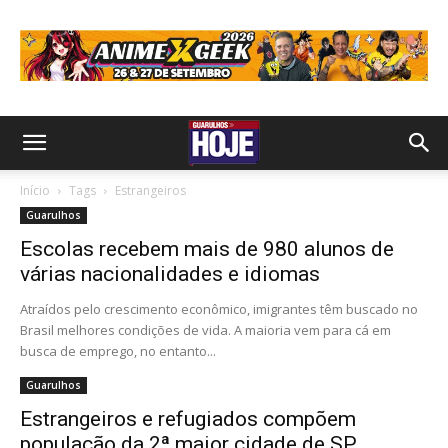
Início
Tags
Estrangeiros
Guarulhos
Escolas recebem mais de 980 alunos de
várias nacionalidades e idiomas
Atraídos pelo crescimento econômico, imigrantes têm buscado no
Brasil melhores condições de vida. A maioria vem para cá em
busca de emprego, no entanto...
Guarulhos
Estrangeiros e refugiados compõem
população da 2ª maior cidade de SP