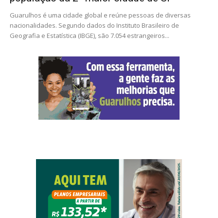
Guarulhos é uma cidade global e reúne pessoas de diversas
nacionalidades. Segundo dados do Instituto Brasileiro de
Geografia e Estatística (IBGE), são 7.054 estrangeiros...