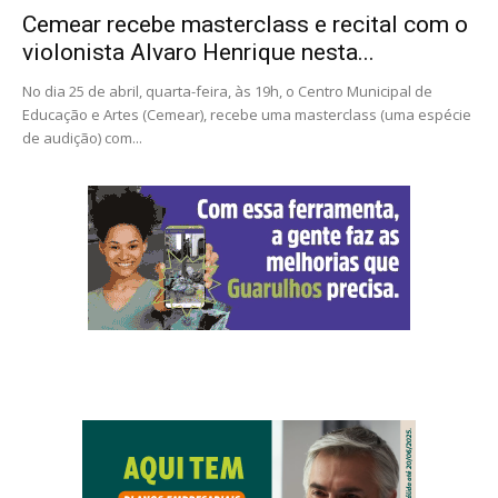
Cemear recebe masterclass e recital com o
violonista Alvaro Henrique nesta...
No dia 25 de abril, quarta-feira, às 19h, o Centro Municipal de
Educação e Artes (Cemear), recebe uma masterclass (uma espécie
de audição) com...