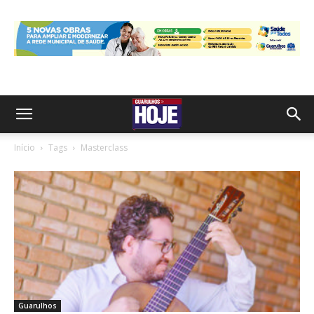
Início
Tags
Masterclass
Guarulhos