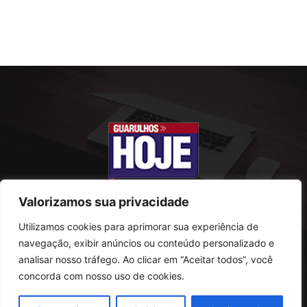
Valorizamos sua privacidade
Utilizamos cookies para aprimorar sua experiência de
SOBRE NÓS
navegação, exibir anúncios ou conteúdo personalizado e
analisar nosso tráfego. Ao clicar em “Aceitar todos”, você
Rua Conselheiro Antonio Prado, 121
concorda com nosso uso de cookies.
Vila Progresso - Guarulhos
CEP: 07095-180