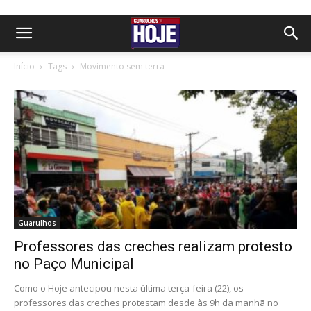
Início
Tags
Movimento sem terra
Guarulhos
Professores das creches realizam protesto
no Paço Municipal
Como o Hoje antecipou nesta última terça-feira (22), os
professores das creches protestam desde às 9h da manhã no