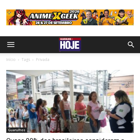
Início
Tags
Privada
Guarulhos