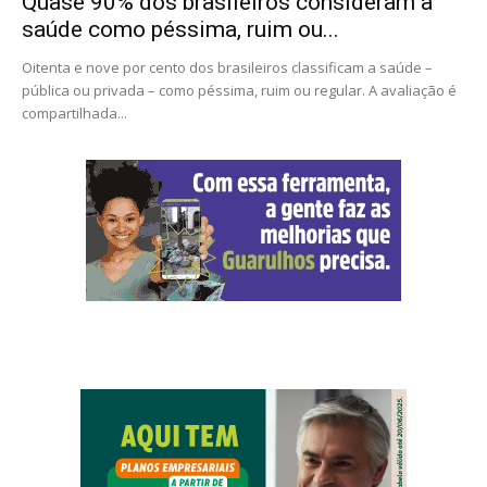
Quase 90% dos brasileiros consideram a
saúde como péssima, ruim ou...
Oitenta e nove por cento dos brasileiros classificam a saúde –
pública ou privada – como péssima, ruim ou regular. A avaliação é
compartilhada...