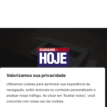
Valorizamos sua privacidade
Utilizamos cookies para aprimorar sua experiência de
SOBRE NÓS
navegação, exibir anúncios ou conteúdo personalizado e
analisar nosso tráfego. Ao clicar em “Aceitar todos”, você
Rua Conselheiro Antonio Prado, 121
concorda com nosso uso de cookies.
Vila Progresso - Guarulhos