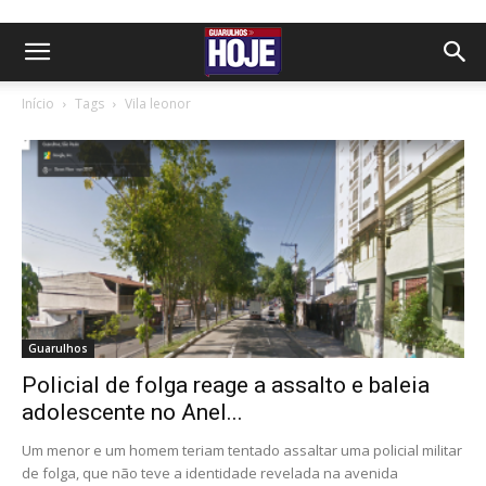
Início
Tags
Vila leonor
Guarulhos
Policial de folga reage a assalto e baleia
adolescente no Anel...
Um menor e um homem teriam tentado assaltar uma policial militar
de folga, que não teve a identidade revelada na avenida