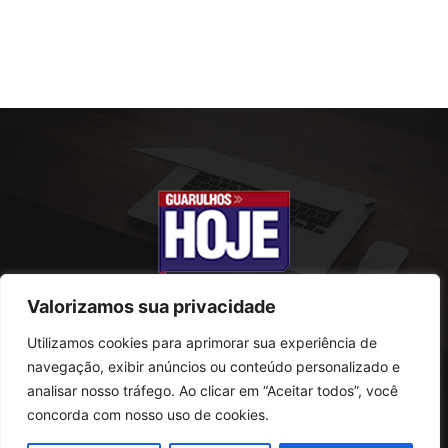
Valorizamos sua privacidade
Utilizamos cookies para aprimorar sua experiência de
SOBRE NÓS
navegação, exibir anúncios ou conteúdo personalizado e
analisar nosso tráfego. Ao clicar em “Aceitar todos”, você
Rua Conselheiro Antonio Prado, 121
concorda com nosso uso de cookies.
Vila Progresso - Guarulhos