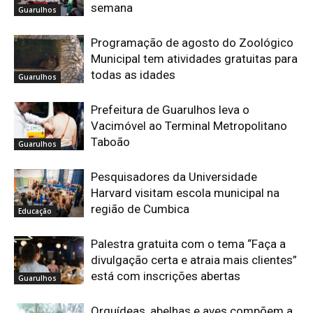
semana
Guarulhos
Programação de agosto do Zoológico
Municipal tem atividades gratuitas para
todas as idades
Guarulhos
Prefeitura de Guarulhos leva o
Vacimóvel ao Terminal Metropolitano
Taboão
Guarulhos
Pesquisadores da Universidade
Harvard visitam escola municipal na
região de Cumbica
Educação
Palestra gratuita com o tema “Faça a
divulgação certa e atraia mais clientes”
está com inscrições abertas
Guarulhos
Orquídeas, abelhas e aves compõem a