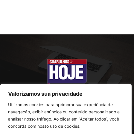
Valorizamos sua privacidade
Utilizamos cookies para aprimorar sua experiência de
SOBRE NÓS
navegação, exibir anúncios ou conteúdo personalizado e
analisar nosso tráfego. Ao clicar em “Aceitar todos”, você
Rua Conselheiro Antonio Prado, 121
concorda com nosso uso de cookies.
Vila Progresso - Guarulhos