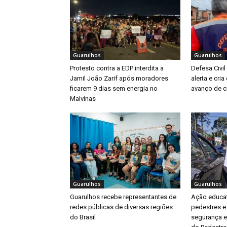
Guarulhos
Guarulhos
Protesto contra a EDP interdita a
Defesa Civil
Jamil João Zarif após moradores
alerta e cri
ficarem 9 dias sem energia no
avanço de ci
Malvinas
Guarulhos
Guarulhos
Guarulhos recebe representantes de
Ação educat
redes públicas de diversas regiões
pedestres e
do Brasil
segurança e