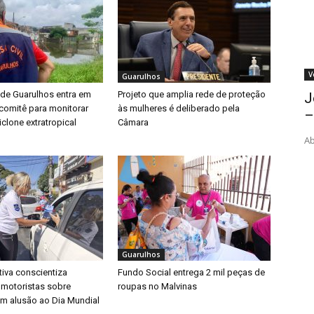
V
Guarulhos
 de Guarulhos entra em
Projeto que amplia rede de proteção
J
a comitê para monitorar
às mulheres é deliberado pela
–
clone extratropical
Câmara
Ab
Guarulhos
iva conscientiza
Fundo Social entrega 2 mil peças de
 motoristas sobre
roupas no Malvinas
m alusão ao Dia Mundial