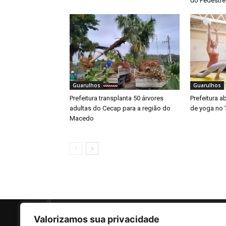
do Pedestre
Guarulhos
Guarulhos
Prefeitura transplanta 50 árvores
Prefeitura a
adultas do Cecap para a região do
de yoga no 
Macedo
Valorizamos sua privacidade