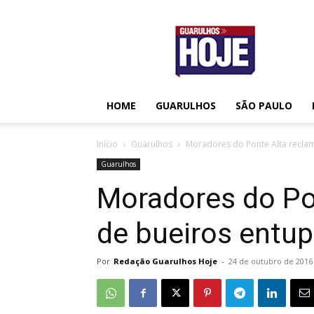
Guarulhos
Hoje
HOME
GUARULHOS
SÃO PAULO
Início
Guarulhos
Moradores do Ponte Alta recla
Guarulhos
Moradores do Po
de bueiros entup
Por
Redação Guarulhos Hoje
-
24 de outubro de 2016