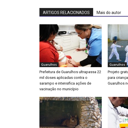
ARTIGOS RELACIONADOS
Mais do autor
Guarulhos
Guarulhos
Prefeitura de Guarulhos ultrapassa 22
Projeto gratu
mil doses aplicadas contra o
para crianç
sarampo e intensifica ações de
Guarulhos ne
vacinação no município