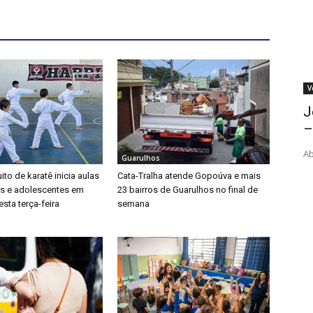
V
J
–
Ab
Guarulhos
ito de karatê inicia aulas
Cata-Tralha atende Gopoúva e mais
as e adolescentes em
23 bairros de Guarulhos no final de
sta terça-feira
semana