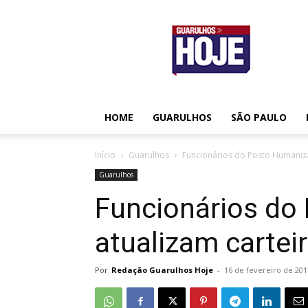
Guarulhos
Hoje
HOME
GUARULHOS
SÃO PAULO
Início
Guarulhos
Funcionários do Posto Humaniza
Guarulhos
Funcionários do
atualizam cartei
Por
Redação Guarulhos Hoje
-
16 de fevereiro de 201