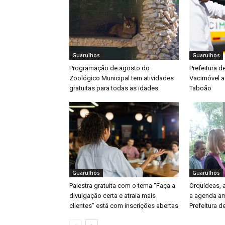
Guarulhos
Guarulhos
Programação de agosto do
Prefeitura d
Zoológico Municipal tem atividades
Vacimóvel a
gratuitas para todas as idades
Taboão
Guarulhos
Guarulhos
Palestra gratuita com o tema “Faça a
Orquídeas,
divulgação certa e atraia mais
a agenda am
clientes” está com inscrições abertas
Prefeitura d