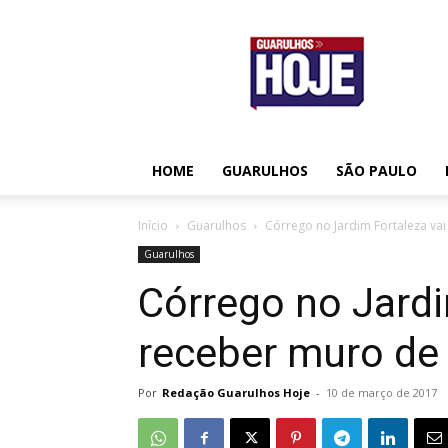
Guarulhos
Hoje
HOME
GUARULHOS
SÃO PAULO
Início
Guarulhos
Córrego no Jardim Fortaleza va
Guarulhos
Córrego no Jardi
receber muro de
Por
Redação Guarulhos Hoje
-
10 de março de 2017