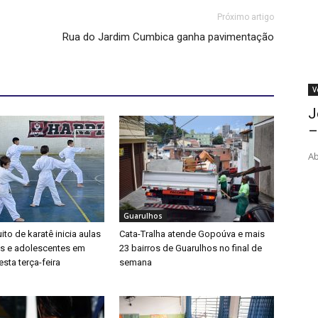
Próximo artigo
Rua do Jardim Cumbica ganha pavimentação
V
J
–
Ab
Guarulhos
ito de karatê inicia aulas
Cata-Tralha atende Gopoúva e mais
as e adolescentes em
23 bairros de Guarulhos no final de
sta terça-feira
semana