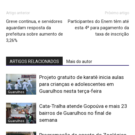
Artigo anterior
Próximo artigo
Greve continua, e servidores
Participantes do Enem têm até
aguardam resposta da
esta 4ª para pagamento da
prefeitura sobre aumento de
taxa de inscrição
3,26%
ARTIGOS RELACIONADOS
Mais do autor
Projeto gratuito de karatê inicia aulas
para crianças e adolescentes em
Guarulhos nesta terça-feira
Guarulhos
Cata-Tralha atende Gopoúva e mais 23
bairros de Guarulhos no final de
semana
Guarulhos
Programação de agosto do Zoológico