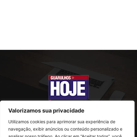
Valorizamos sua privacidade
Utilizamos cookies para aprimorar sua experiência de
SOBRE NÓS
navegação, exibir anúncios ou conteúdo personalizado e
analisar nosso tráfego. Ao clicar em “Aceitar todos”, você