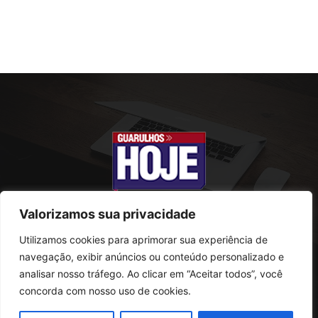
Valorizamos sua privacidade
Utilizamos cookies para aprimorar sua experiência de
SOBRE NÓS
navegação, exibir anúncios ou conteúdo personalizado e
analisar nosso tráfego. Ao clicar em “Aceitar todos”, você
Rua Conselheiro Antonio Prado, 121
concorda com nosso uso de cookies.
Vila Progresso - Guarulhos