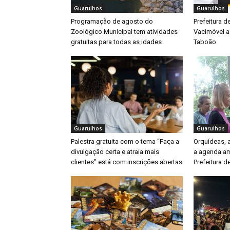
Guarulhos
Guarulhos
Programação de agosto do
Prefeitura d
Zoológico Municipal tem atividades
Vacimóvel a
gratuitas para todas as idades
Taboão
Guarulhos
Guarulhos
Palestra gratuita com o tema “Faça a
Orquídeas,
divulgação certa e atraia mais
a agenda am
clientes” está com inscrições abertas
Prefeitura d