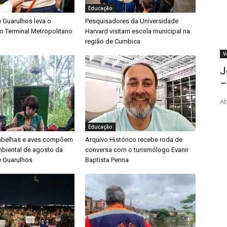
Educação
e Guarulhos leva o
Pesquisadores da Universidade
o Terminal Metropolitano
Harvard visitam escola municipal na
região de Cumbica
V
J
–
Ab
Educação
 abelhas e aves compõem
Arquivo Histórico recebe roda de
biental de agosto da
conversa com o turismólogo Evanir
e Guarulhos
Baptista Penna