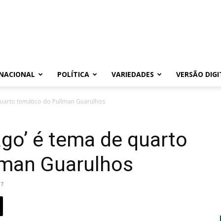
NACIONAL
POLÍTICA
VARIEDADES
VERSÃO DIGI
 quarto temático do Pullman Guarulhos
ago’ é tema de quarto
lman Guarulhos
17