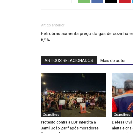
Artigo anterior
Petrobras aumenta preço do gás de cozinha 
6,9%
ARTIGOS RELACIONADOS
Mais do autor
Guarulhos
Guarulhos
Protesto contra a EDP interdita a
Defesa Civil
Jamil João Zarif após moradores
alerta e cri