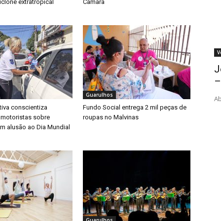
clone extratropical
Câmara
V
J
–
Guarulhos
Ab
iva conscientiza
Fundo Social entrega 2 mil peças de
 motoristas sobre
roupas no Malvinas
m alusão ao Dia Mundial
Guarulhos