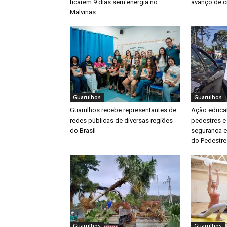
ficarem 9 dias sem energia no
avanço de ci
Malvinas
Guarulhos
Guarulhos
Guarulhos recebe representantes de
Ação educat
redes públicas de diversas regiões
pedestres e
do Brasil
segurança e
do Pedestre
Guarulhos
Guarulhos