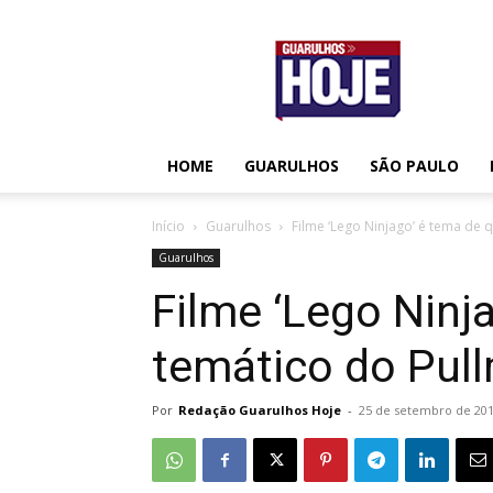
Guarulhos
Hoje
HOME
GUARULHOS
SÃO PAULO
Início
Guarulhos
Filme ‘Lego Ninjago’ é tema de
Guarulhos
Filme ‘Lego Ninj
temático do Pul
Por
Redação Guarulhos Hoje
-
25 de setembro de 20