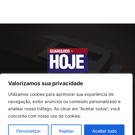
Valorizamos sua privacidade
Utilizamos cookies para aprimorar sua experiência de
SOBRE NÓS
navegação, exibir anúncios ou conteúdo personalizado e
analisar nosso tráfego. Ao clicar em “Aceitar todos”, você
Rua Conselheiro Antonio Prado, 121
concorda com nosso uso de cookies.
Vila Progresso - Guarulhos
CEP: 07095-180
Personalizar
Rejeitar
Aceitar tudo
Telefone: (11) 2823-0800